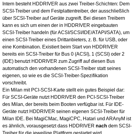
Intern besteht HDDRIVER aus zwei Treiber-Schichten: Dem
SCSI-Treiber und dem Festplattentreiber, der ausschließlich
über SCSI-Treiber auf Geräte zugreift. Bei diesen Treibern
kann es sich um einen der in HDDRIVER eingebauten
SCSI-Treiber handeln (für ACSI/SCSI/IDE/ATAPI/SATA), um
einen SCSI-Treiber eines Drittanbieters, z. B. für USB, oder
eine Kombination. Existiert beim Start von HDDRIVER
bereits ein SCSI-Treiber für Bus 0 (ACSI), 1 (SCSI) oder 2
(IDE) benutzt HDDRIVER zum Zugriff auf diesen Bus
automatisch den vorhandenen SCSI-Treiber statt seines
eigenen, so wie es die SCSI-Treiber-Spezifikation
vorschreibt.
Ein Milan mit PCI-SCSI-Karte stellt ein gutes Beispiel dar:
Für SCSI-Geräte nutzt HDDRIVER den PCI-SCSI-Treiber
des Milan, der bereits beim Booten verfügbar ist. Für IDE-
Geräte nutzt HDDRIVER seinen eigenen SCSI-Treiber für
Milan IDE. Bei MagiCMac, MagiCPC, Hatari und ARAnyM ist
es ähnlich, vorausgesetzt dass HDDRIVER
nach
dem SCSI-
Treiber für die jeweilige Plattform gestartet wird.