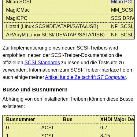
Milan SCSI
Milan PCI S
MagiCMac
MM_SCSI.
MagiCPC
SCSIDRIV.
Hatari (Linux SCSI/IDE/ATAPI/SATA/USB)
NF_SCSI, s
ARAnyM (Linux SCSI/IDE/ATAPI/SATA/USB)
NF_SCSI, s
Zur Implementierung eines neuen SCSI-Treibers wird
empfohlen, neben der SCSI-Treiber-Dokumentation die
offiziellen
SCSI-Standards
zu lesen und die Testsuite zu
verwenden. Informationen zum SCSI-Treiber-Interface liefern
auch einige meiner
Artikel für die Zeitschrift
ST Computer
.
Busse und Busnummern
Abhängig von den installierten Treibern können diese Busse
existieren:
Busnummer
Bus
XHDI Major Dev
0
ACSI
0-7
1
SCSI
8-15