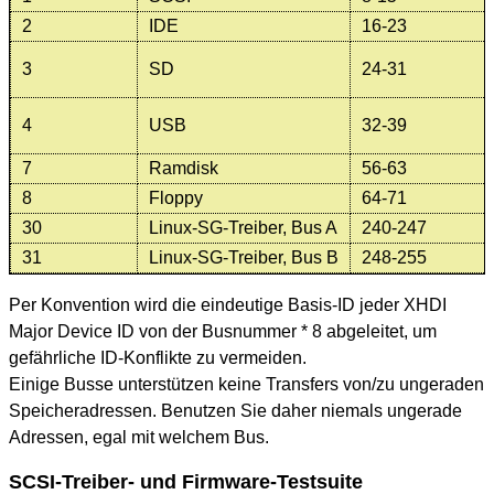
2
IDE
16-23
3
SD
24-31
4
USB
32-39
7
Ramdisk
56-63
8
Floppy
64-71
30
Linux-SG-Treiber, Bus A
240-247
31
Linux-SG-Treiber, Bus B
248-255
Per Konvention wird die eindeutige Basis-ID jeder XHDI
Major Device ID von der Busnummer * 8 abgeleitet, um
gefährliche ID-Konflikte zu vermeiden.
Einige Busse unterstützen keine Transfers von/zu ungeraden
Speicheradressen. Benutzen Sie daher niemals ungerade
Adressen, egal mit welchem Bus.
SCSI-Treiber- und Firmware-Testsuite