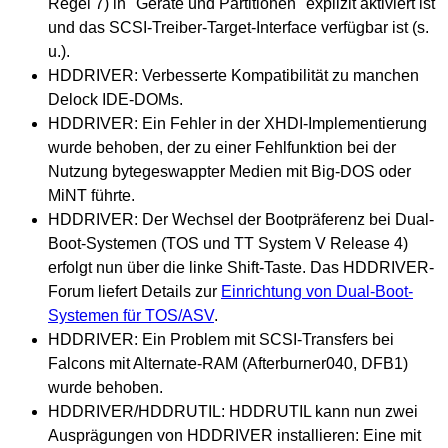
Regel 7) in "Geräte und Partitionen" explizit aktiviert ist
und das SCSI-Treiber-Target-Interface verfügbar ist (s.
u.).
HDDRIVER: Verbesserte Kompatibilität zu manchen
Delock IDE-DOMs.
HDDRIVER: Ein Fehler in der XHDI-Implementierung
wurde behoben, der zu einer Fehlfunktion bei der
Nutzung bytegeswappter Medien mit Big-DOS oder
MiNT führte.
HDDRIVER: Der Wechsel der Bootpräferenz bei Dual-
Boot-Systemen (TOS und TT System V Release 4)
erfolgt nun über die linke Shift-Taste. Das HDDRIVER-
Forum liefert Details zur
Einrichtung von Dual-Boot-
Systemen für TOS/ASV
.
HDDRIVER: Ein Problem mit SCSI-Transfers bei
Falcons mit Alternate-RAM (Afterburner040, DFB1)
wurde behoben.
HDDRIVER/HDDRUTIL: HDDRUTIL kann nun zwei
Ausprägungen von HDDRIVER installieren: Eine mit