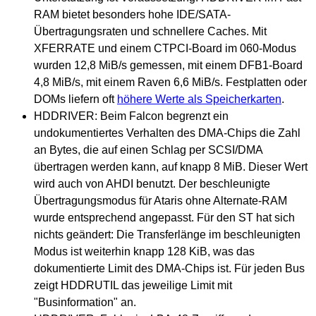
RAM bietet besonders hohe IDE/SATA-
Übertragungsraten und schnellere Caches. Mit
XFERRATE und einem CTPCI-Board im 060-Modus
wurden 12,8 MiB/s gemessen, mit einem DFB1-Board
4,8 MiB/s, mit einem Raven 6,6 MiB/s. Festplatten oder
DOMs liefern oft
höhere Werte als Speicherkarten
.
HDDRIVER: Beim Falcon begrenzt ein
undokumentiertes Verhalten des DMA-Chips die Zahl
an Bytes, die auf einen Schlag per SCSI/DMA
übertragen werden kann, auf knapp 8 MiB. Dieser Wert
wird auch von AHDI benutzt. Der beschleunigte
Übertragungsmodus für Ataris ohne Alternate-RAM
wurde entsprechend angepasst. Für den ST hat sich
nichts geändert: Die Transferlänge im beschleunigten
Modus ist weiterhin knapp 128 KiB, was das
dokumentierte Limit des DMA-Chips ist. Für jeden Bus
zeigt HDDRUTIL das jeweilige Limit mit
"Businformation" an.